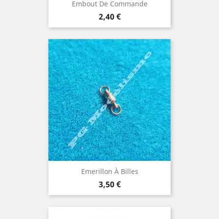
Embout De Commande
Prix
2,40 €
Emerillon À Billes
Prix
3,50 €