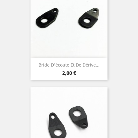
Bride D'écoute Et De Dérive...
Prix
2,00 €