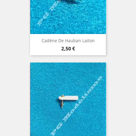
Cadène De Hauban Laiton
Prix
2,50 €