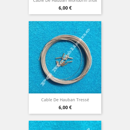
Cable De Hauban Monobrin Inox
Prix
6,00 €
Cable De Hauban Tressé
Prix
6,00 €