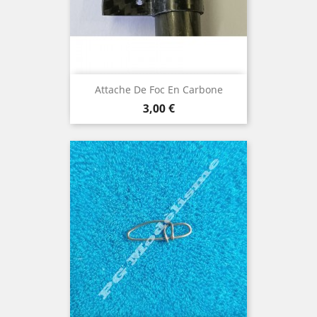
Attache De Foc En Carbone
Prix
3,00 €