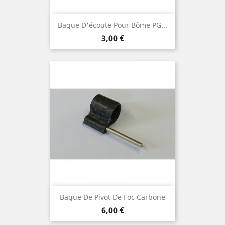
Bague D'écoute Pour Bôme PG...
Prix
3,00 €
Bague De Pivot De Foc Carbone
Prix
6,00 €