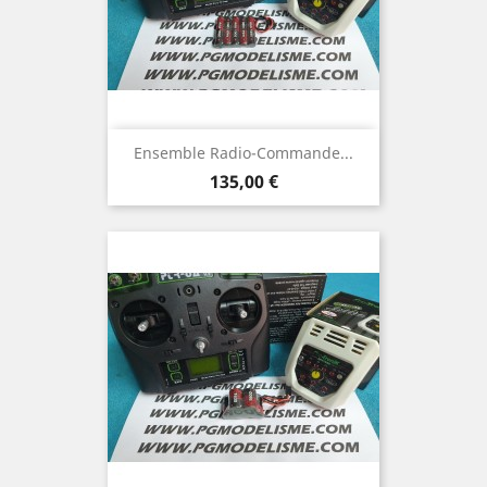
Ensemble Radio-Commande...
Prix
135,00 €