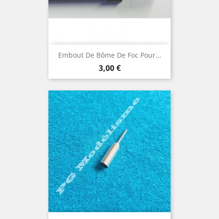
Embout De Bôme De Foc Pour...
Prix
3,00 €