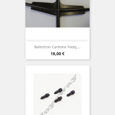
Balestron Carbone Footy,...
Prix
18,00 €