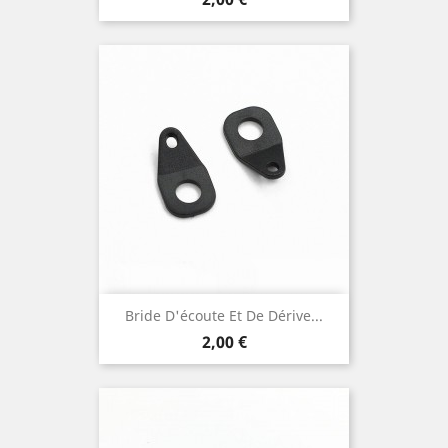
Bride D'écoute Et De Dérive...
Prix
2,00 €