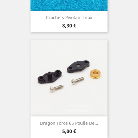
Crochets Pivotant Inox
Prix
8,30 €
Dragon Force 65 Poulie De...
Prix
5,00 €