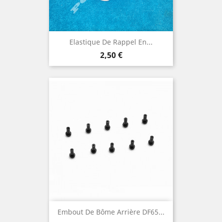
Elastique De Rappel En...
Prix
2,50 €
Embout De Bôme Arrière DF65...