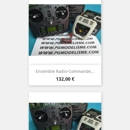
Ensemble Radio-Commande...
Prix
132,00 €