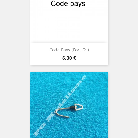
Code Pays (Foc, Gv)
Prix
6,00 €