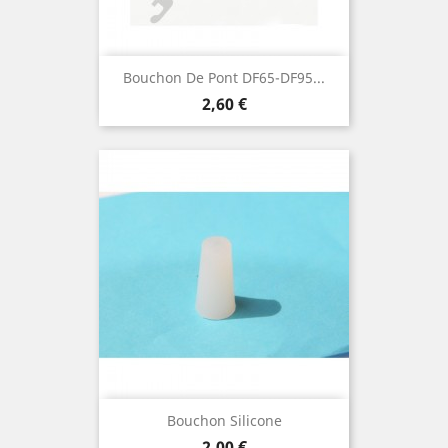
Bouchon De Pont DF65-DF95...
Prix
2,60 €
Bouchon Silicone
Prix
2,00 €