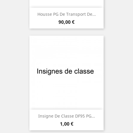
Housse PG De Transport De...
Prix
90,00 €
Insigne De Classe DF95 PG...
Prix
1,00 €