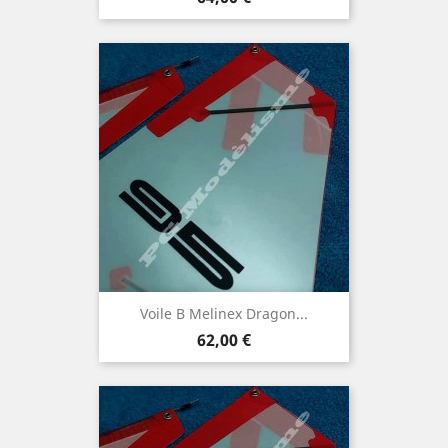
Voile B Melinex Dragon...
Prix
62,00 €