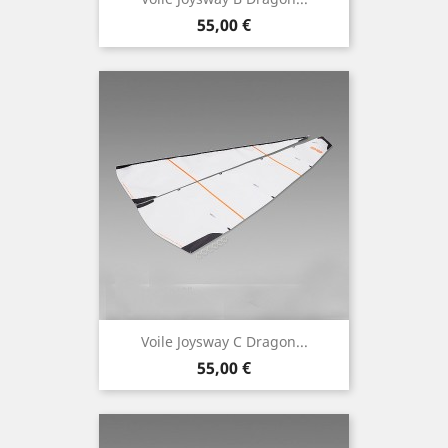
Prix
55,00 €
Voile Joysway C Dragon...
Prix
55,00 €