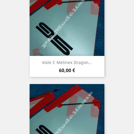
Voile C Melinex Dragon...
Prix
60,00 €