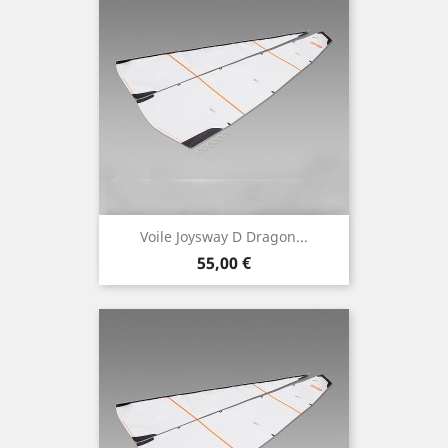
Voile Joysway D Dragon...
Prix
55,00 €