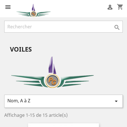
shopping_cart



VOILES
Nom, A à Z

Affichage 1-15 de 15 article(s)