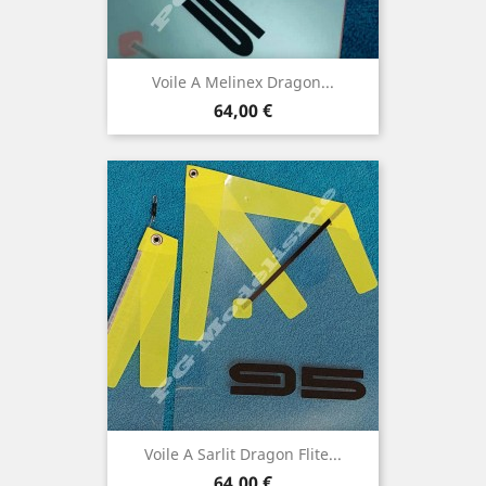
Voile A Melinex Dragon...
Prix
64,00 €
Voile A Sarlit Dragon Flite...
Prix
64,00 €