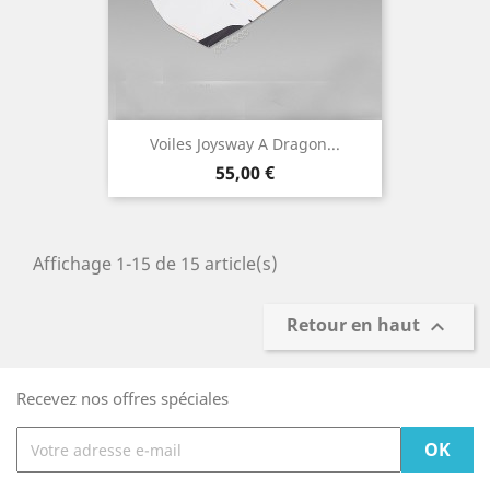
Voiles Joysway A Dragon...
Prix
55,00 €
Affichage 1-15 de 15 article(s)
Retour en haut

Recevez nos offres spéciales