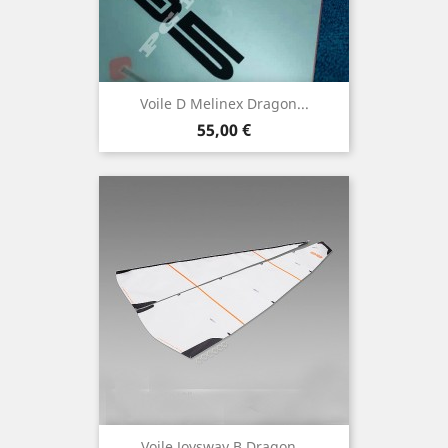
Voile D Melinex Dragon...
Prix
55,00 €
Voile Joysway B Dragon...