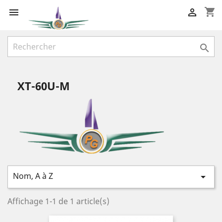
shopping_cart



XT-60U-M
Nom, A à Z

Affichage 1-1 de 1 article(s)