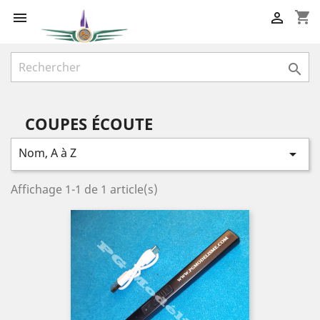
shopping_cart



COUPES ÉCOUTE
Nom, A à Z

Affichage 1-1 de 1 article(s)