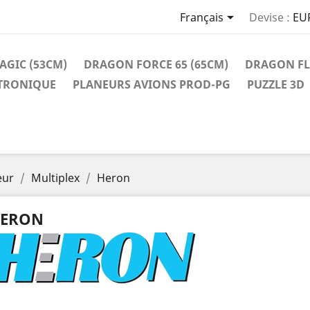

Français
Devise :
EU
AGIC (53CM)
DRAGON FORCE 65 (65CM)
DRAGON FLI
TRONIQUE
PLANEURS AVIONS PROD-PG
PUZZLE 3D
eur
Multiplex
Heron
ERON