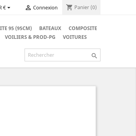
shopping_cart


Panier
(0)
R €
Connexion
TE 95 (95CM)
BATEAUX
COMPOSITE
VOILIERS & PROD-PG
VOITURES
