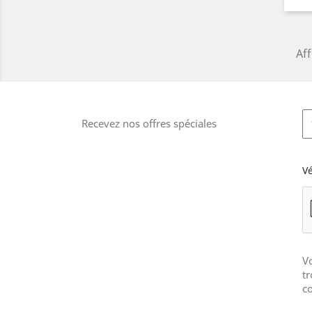
Aff
Recevez nos offres spéciales
Vé
V
tr
co