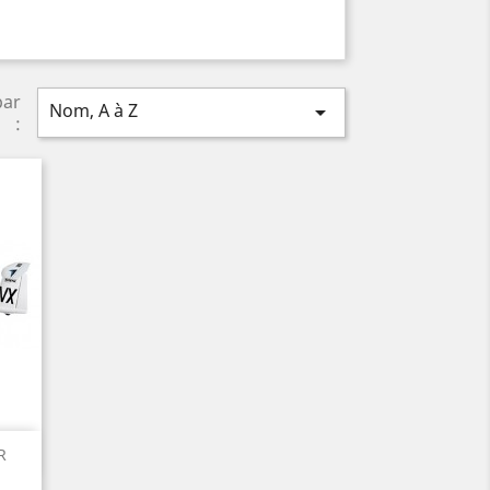
par
Nom, A à Z

:
R