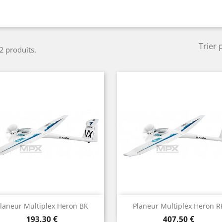
Trier 
 2 produits.
Aperçu rapide
Aperçu rapide


laneur Multiplex Heron BK
Planeur Multiplex Heron R
Prix
Prix
193,30 €
407,50 €