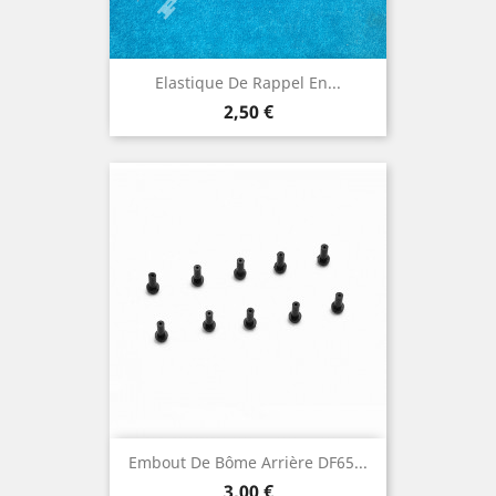
Elastique De Rappel En...
Prix
2,50 €
Embout De Bôme Arrière DF65...
Prix
3,00 €