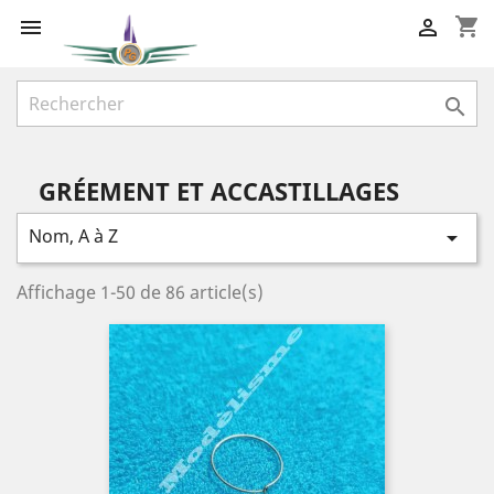
shopping_cart



GRÉEMENT ET ACCASTILLAGES
Nom, A à Z

Affichage 1-50 de 86 article(s)