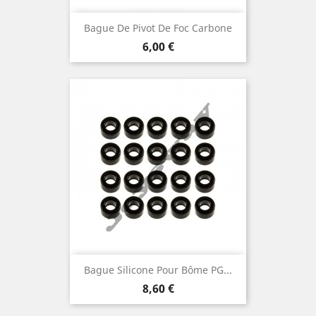
Bague De Pivot De Foc Carbone
Prix
6,00 €
Bague Silicone Pour Bôme PG...
Prix
8,60 €