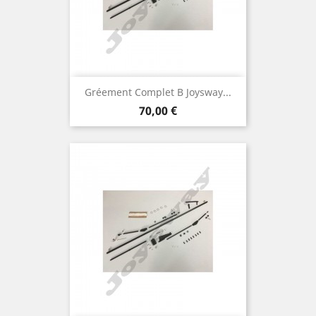
Gréement Complet B Joysway...
Prix
70,00 €