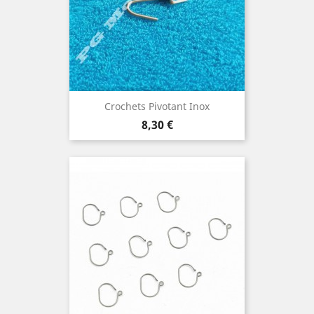
Crochets Pivotant Inox
Prix
8,30 €