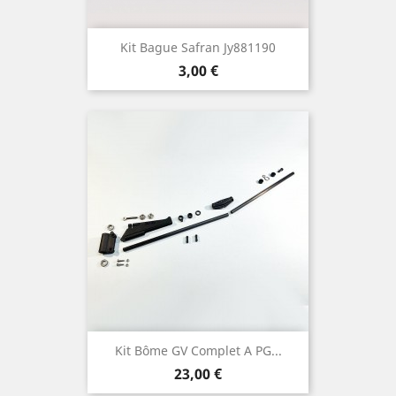
Kit Bague Safran Jy881190
Prix
3,00 €
Kit Bôme GV Complet A PG...
Prix
23,00 €