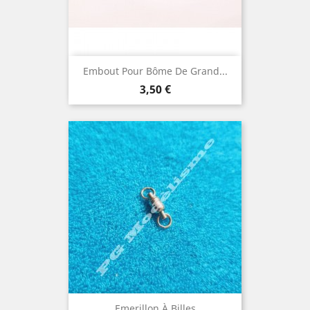
Embout Pour Bôme De Grand...
Prix
3,50 €
Emerillon À Billes