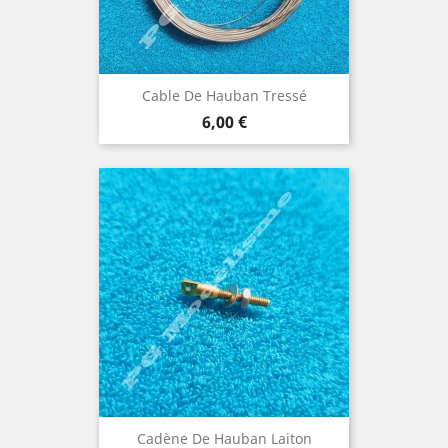
Cable De Hauban Tressé
Prix
6,00 €
Cadène De Hauban Laiton