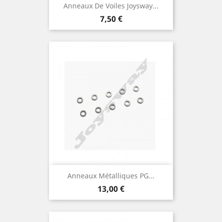
Anneaux De Voiles Joysway...
Prix
7,50 €
Anneaux Métalliques PG...
Prix
13,00 €