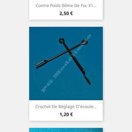
Contre Poids Bôme De Foc X1...
Prix
2,50 €
Crochet De Réglage D'écoute...
Prix
1,20 €