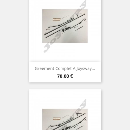
Gréement Complet A Joysway...
Prix
70,00 €