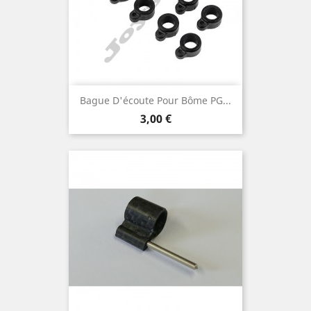
Bague D'écoute Pour Bôme PG...
Prix
3,00 €