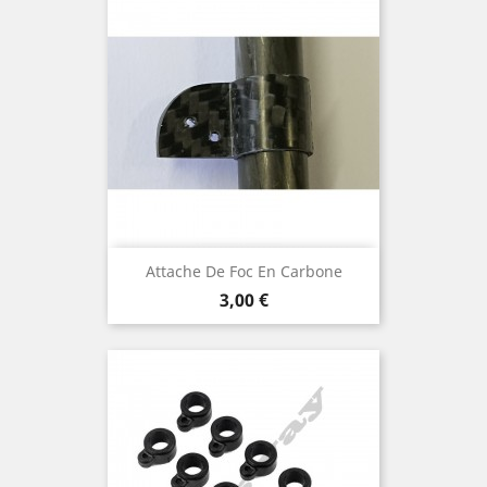
Attache De Foc En Carbone
Prix
3,00 €