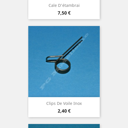
Cale D'étambrai
Prix
7,50 €
Clips De Voile Inox
Prix
2,40 €