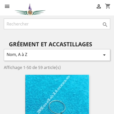
shopping_cart



GRÉEMENT ET ACCASTILLAGES
Nom, A à Z

Affichage 1-50 de 59 article(s)