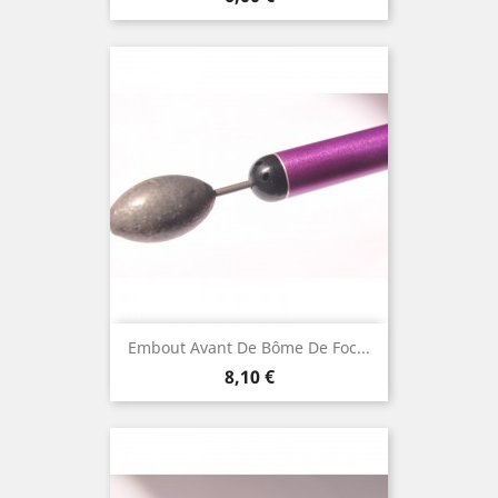
Embout Avant De Bôme De Foc...
Prix
8,10 €