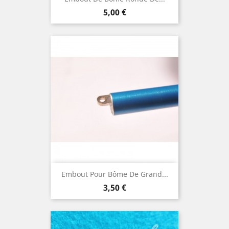
Prix
5,00 €
Embout Pour Bôme De Grand...
Prix
3,50 €