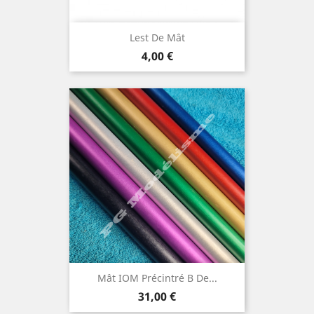
Lest De Mât
Prix
4,00 €
Mât IOM Précintré B De...
Prix
31,00 €