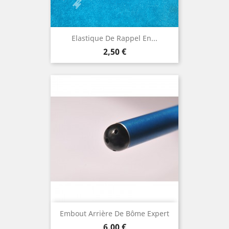
Elastique De Rappel En...
Prix
2,50 €
Embout Arrière De Bôme Expert
Prix
6,00 €