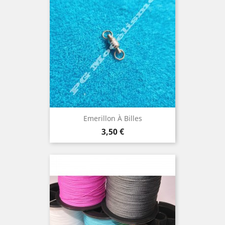
Emerillon À Billes
Prix
3,50 €