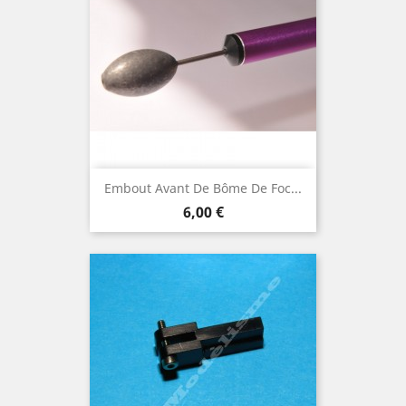
Embout Avant De Bôme De Foc...
Prix
6,00 €