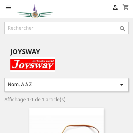
shopping_cart



JOYSWAY
Nom, A à Z

Affichage 1-1 de 1 article(s)