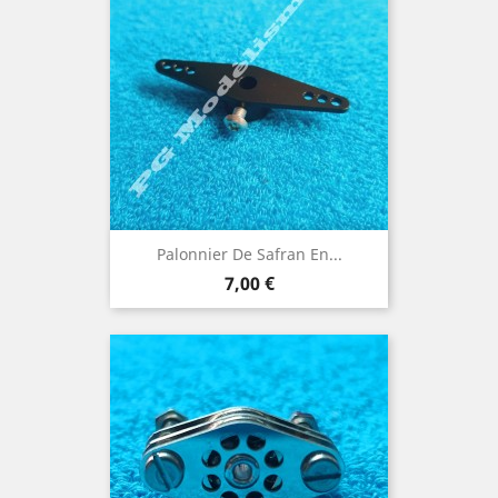
Palonnier De Safran En...
Prix
7,00 €