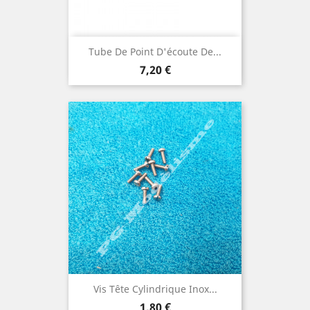
Tube De Point D'écoute De...
Prix
7,20 €
Vis Tête Cylindrique Inox...
Prix
1,80 €