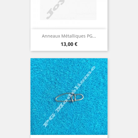
Anneaux Métalliques PG...
Prix
13,00 €