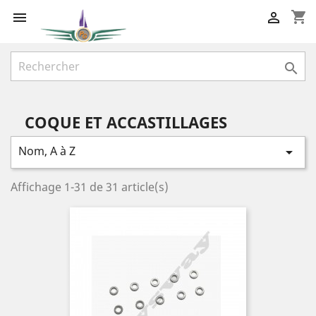
shopping_cart



COQUE ET ACCASTILLAGES
Nom, A à Z

Affichage 1-31 de 31 article(s)