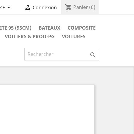
shopping_cart


Panier
(0)
R €
Connexion
TE 95 (95CM)
BATEAUX
COMPOSITE
VOILIERS & PROD-PG
VOITURES
