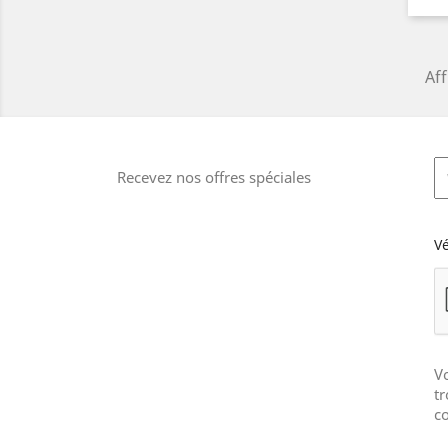
Aff
Recevez nos offres spéciales
Vé
V
tr
co