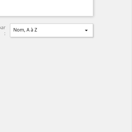
par
Nom, A à Z

: