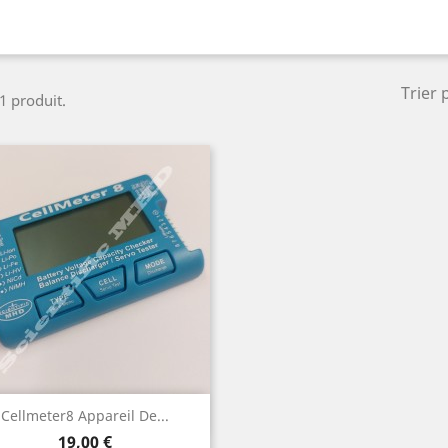
Trier 
 1 produit.
Aperçu rapide

Cellmeter8 Appareil De...
Prix
19,00 €